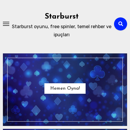
Skip
to
Starburst
content
Starburst oyunu, free spinler, temel rehber ve
ipuçları
Hemen Oyna!