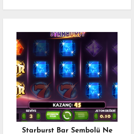
Starburst Bar Sembolü Ne