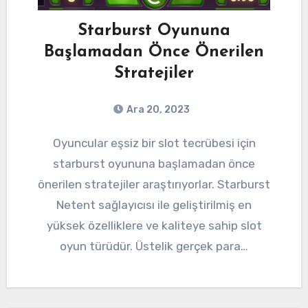
Starburst Oyununa
Başlamadan Önce Önerilen
Stratejiler
Ara 20, 2023
Oyuncular eşsiz bir slot tecrübesi için
starburst oyununa başlamadan önce
önerilen stratejiler araştırıyorlar. Starburst
Netent sağlayıcısı ile geliştirilmiş en
yüksek özelliklere ve kaliteye sahip slot
oyun türüdür. Üstelik gerçek para…