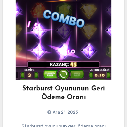
Starburst Oyununun Geri
Ödeme Oranı
Ara 21, 2023
Starburst oyununun geri ödeme oranı