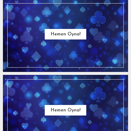
Hemen Oyna!
Hemen Oyna!