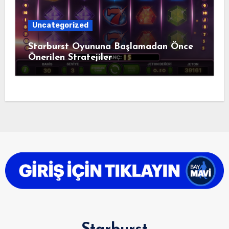
Uncategorized
Starburst Oyununa Başlamadan Önce
Önerilen Stratejiler