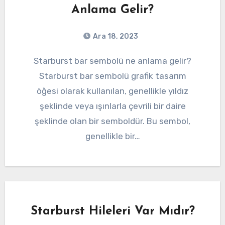
Anlama Gelir?
Ara 18, 2023
Starburst bar sembolü ne anlama gelir?
Starburst bar sembolü grafik tasarım
öğesi olarak kullanılan, genellikle yıldız
şeklinde veya ışınlarla çevrili bir daire
şeklinde olan bir semboldür. Bu sembol,
genellikle bir…
Starburst Hileleri Var Mıdır?