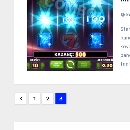
Ka
Starburst slot oyununda hile var mı? Soruları
pane
koyu
pane
faal
Yazı
1
2
3
dolaşımı