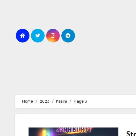
Skip
to
content
Home
2023
Kasım
Page 3
St