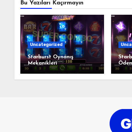
Bu Yazıları Kaçırmayın
Uncategorized
Unca
Starburst Oynanış
Starb
Mekanikleri
Ödem