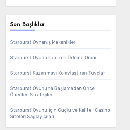
Son Başlıklar
Starburst Oynanış Mekanikleri
Starburst Oyununun Geri Ödeme Oranı
Starburst Kazanmayı Kolaylaştıran Tüyolar
Starburst Oyununa Başlamadan Önce
Önerilen Stratejiler
Starburst Oyunu İçin Güçlü ve Kaliteli Casino
Siteleri Sağlayıcıları