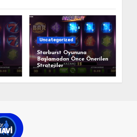
Uncategorized
Starburst Oyununa
Başlamadan Önce Önerilen
Stratejiler