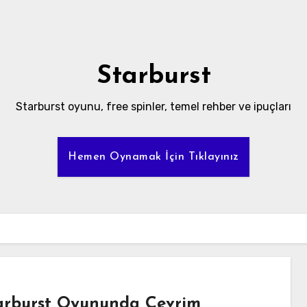
Starburst
Starburst oyunu, free spinler, temel rehber ve ipuçları
Hemen Oynamak İçin Tıklayınız
arburst Oyununda Çevrim