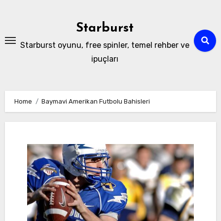
Skip
to
Starburst
content
Starburst oyunu, free spinler, temel rehber ve
ipuçları
Home
Baymavi Amerikan Futbolu Bahisleri