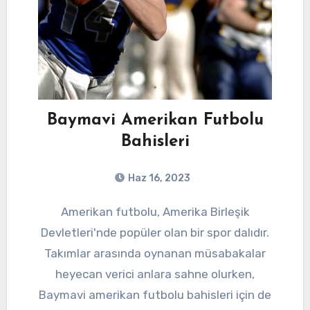
Baymavi Amerikan Futbolu
Bahisleri
Haz 16, 2023
Amerikan futbolu, Amerika Birleşik
Devletleri'nde popüler olan bir spor dalıdır.
Takımlar arasında oynanan müsabakalar
heyecan verici anlara sahne olurken,
Baymavi amerikan futbolu bahisleri için de