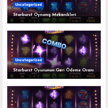
Uncategorized
Starburst Oynanış Mekanikleri
Uncategorized
Starburst Oyununun Geri Ödeme Oranı