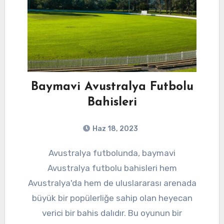
Baymavi Avustralya Futbolu
Bahisleri
Haz 18, 2023
Avustralya futbolunda, baymavi
Avustralya futbolu bahisleri hem
Avustralya'da hem de uluslararası arenada
büyük bir popülerliğe sahip olan heyecan
verici bir bahis dalıdır. Bu oyunun bir