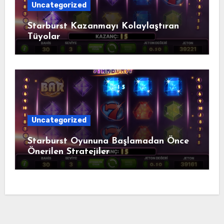
Uncategorized
Starburst Kazanmayı Kolaylaştıran
Tüyolar
Uncategorized
Starburst Oyununa Başlamadan Önce
Önerilen Stratejiler