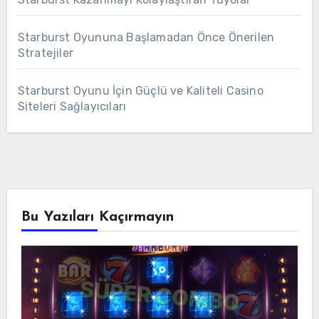
Starburst Oyununa Başlamadan Önce Önerilen
Stratejiler
Starburst Oyunu İçin Güçlü ve Kaliteli Casino
Siteleri Sağlayıcıları
Bu Yazıları Kaçırmayın