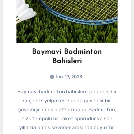
Baymavi Badminton
Bahisleri
Haz 17, 2023
Baymavi badminton bahisleri için geniş bir
seçenek yelpazesi sunan güvenilir bir
çevrimiçi bahis platformudur. Badminton,
hızlı tempolu bir raket sporudur ve son
yıllarda bahis severler arasında büyük bir