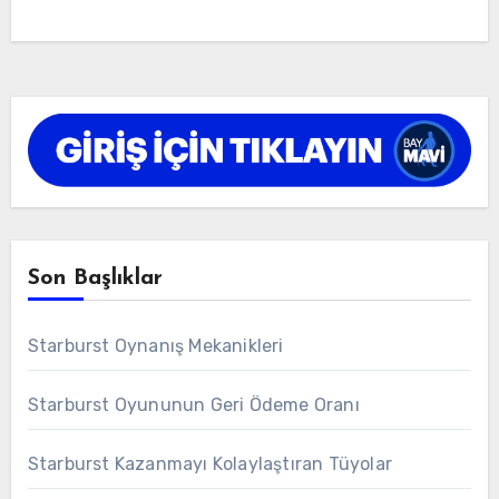
Son Başlıklar
Starburst Oynanış Mekanikleri
Starburst Oyununun Geri Ödeme Oranı
Starburst Kazanmayı Kolaylaştıran Tüyolar