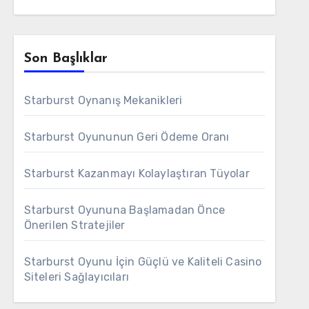
Son Başlıklar
Starburst Oynanış Mekanikleri
Starburst Oyununun Geri Ödeme Oranı
Starburst Kazanmayı Kolaylaştıran Tüyolar
Starburst Oyununa Başlamadan Önce
Önerilen Stratejiler
Starburst Oyunu İçin Güçlü ve Kaliteli Casino
Siteleri Sağlayıcıları