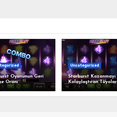
tegorized
Uncategorized
urst Oyununun Geri
Starburst Kazanmayı
e Oranı
Kolaylaştıran Tüyolar