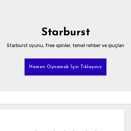
Starburst
Starburst oyunu, free spinler, temel rehber ve ipuçları
Hemen Oynamak İçin Tıklayınız