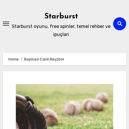
Skip
to
Starburst
content
Starburst oyunu, free spinler, temel rehber ve
ipuçları
Home
Baymavi Canlı Beyzbol