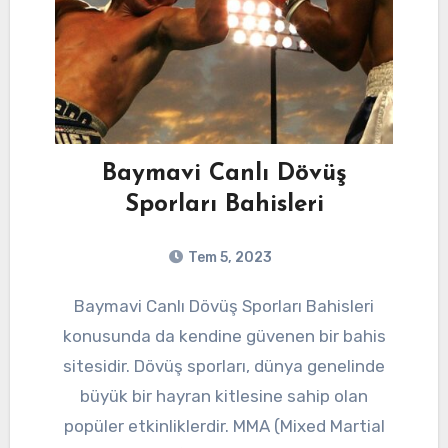
Baymavi Canlı Dövüş
Sporları Bahisleri
Tem 5, 2023
Baymavi Canlı Dövüş Sporları Bahisleri
konusunda da kendine güvenen bir bahis
sitesidir. Dövüş sporları, dünya genelinde
büyük bir hayran kitlesine sahip olan
popüler etkinliklerdir. MMA (Mixed Martial