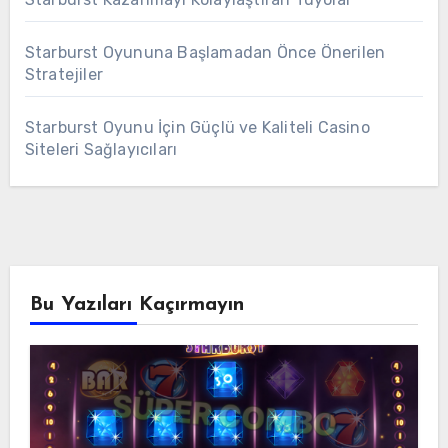
Starburst Oyununa Başlamadan Önce Önerilen
Stratejiler
Starburst Oyunu İçin Güçlü ve Kaliteli Casino
Siteleri Sağlayıcıları
Bu Yazıları Kaçırmayın