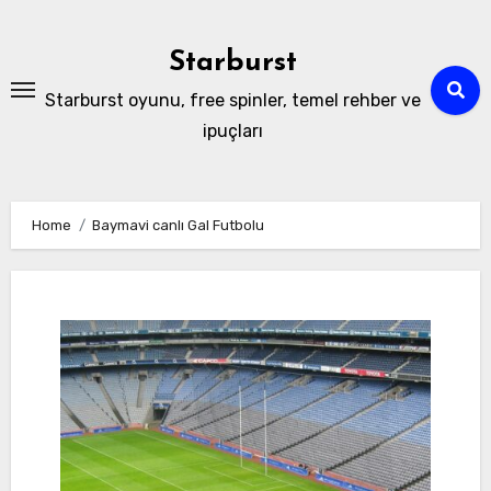
Skip
to
Starburst
content
Starburst oyunu, free spinler, temel rehber ve
ipuçları
Home
Baymavi canlı Gal Futbolu