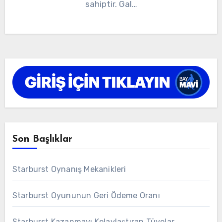
sahiptir. Gal…
Son Başlıklar
Starburst Oynanış Mekanikleri
Starburst Oyununun Geri Ödeme Oranı
Starburst Kazanmayı Kolaylaştıran Tüyolar