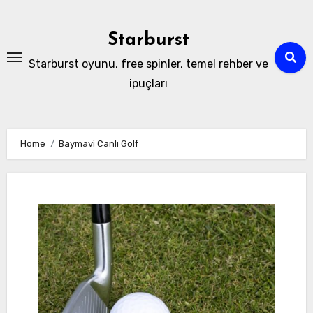
Skip
to
Starburst
content
Starburst oyunu, free spinler, temel rehber ve
ipuçları
Home
Baymavi Canlı Golf