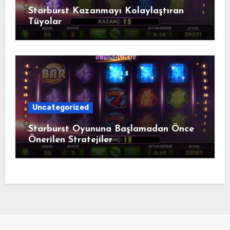
Starburst Kazanmayı Kolaylaştıran
Tüyolar
Uncategorized
Starburst Oyununa Başlamadan Önce
Önerilen Stratejiler