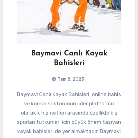
Baymavi Canlı Kayak
Bahisleri
Tem 8, 2023
Baymavi Canlı Kayak Bahisleri, online bahis
ve kumar sektörünün lider platformu
olarak k hizmetleri arasında özellikle kış
sporları tutkunları için büyük önem taşıyan
kayak bahisleri de yer almaktadır. Baymavi