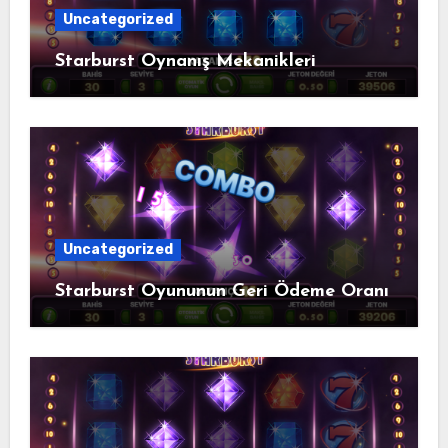
Uncategorized
Starburst Oynanış Mekanikleri
Uncategorized
Starburst Oyununun Geri Ödeme Oranı