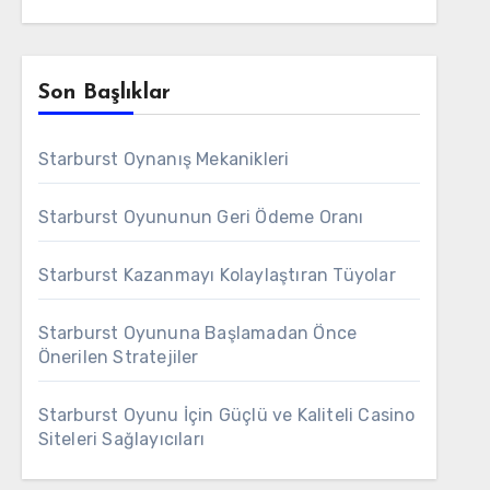
Son Başlıklar
Starburst Oynanış Mekanikleri
Starburst Oyununun Geri Ödeme Oranı
Starburst Kazanmayı Kolaylaştıran Tüyolar
Starburst Oyununa Başlamadan Önce
Önerilen Stratejiler
Starburst Oyunu İçin Güçlü ve Kaliteli Casino
Siteleri Sağlayıcıları