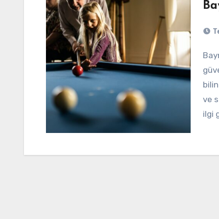
Ba
Te
Baymavi Canlı Snooker Bahisleri konusunda
güve
bili
ve s
ilgi