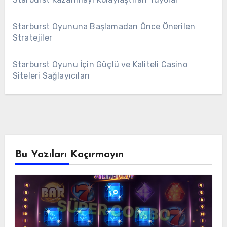
Starburst Oyununa Başlamadan Önce Önerilen
Stratejiler
Starburst Oyunu İçin Güçlü ve Kaliteli Casino
Siteleri Sağlayıcıları
Bu Yazıları Kaçırmayın