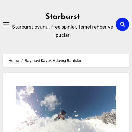
Skip
to
Starburst
content
Starburst oyunu, free spinler, temel rehber ve
ipuçları
Home
Baymavi Kayak Atlayışı Bahisleri