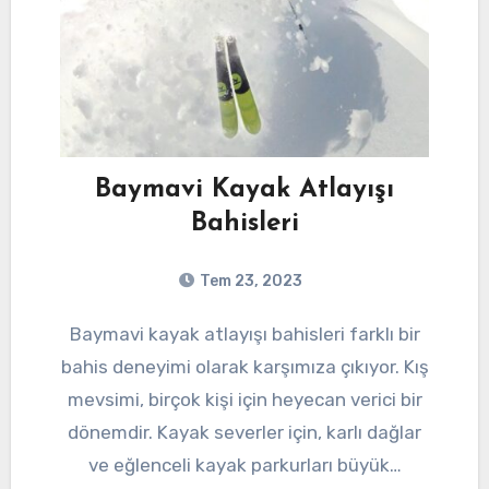
Baymavi Kayak Atlayışı
Bahisleri
Tem 23, 2023
Baymavi kayak atlayışı bahisleri farklı bir
bahis deneyimi olarak karşımıza çıkıyor. Kış
mevsimi, birçok kişi için heyecan verici bir
dönemdir. Kayak severler için, karlı dağlar
ve eğlenceli kayak parkurları büyük…