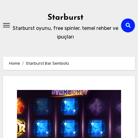
Skip
to
Starburst
content
Starburst oyunu, free spinler, temel rehber ve
ipuçları
Home
Starburst Bar Sembolü