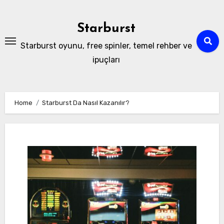
Skip
to
Starburst
content
Starburst oyunu, free spinler, temel rehber ve
ipuçları
Home
Starburst Da Nasıl Kazanılır?