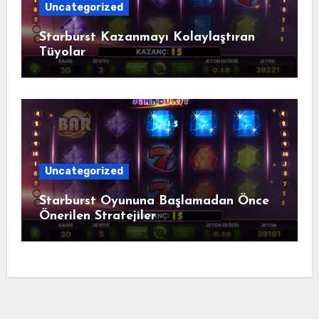
Uncategorized
Starburst Kazanmayı Kolaylaştıran
Tüyolar
Uncategorized
Starburst Oyununa Başlamadan Önce
Önerilen Stratejiler