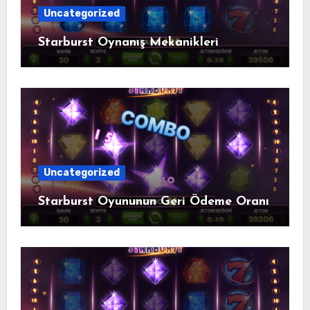
Uncategorized
Starburst Oynanış Mekanikleri
Uncategorized
Starburst Oyununun Geri Ödeme Oranı