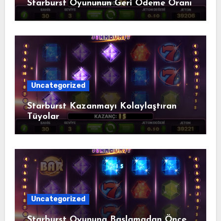
Starburst Oyununun Geri Ödeme Oranı
Uncategorized
Starburst Kazanmayı Kolaylaştıran
Tüyolar
Uncategorized
Starburst Oyununa Başlamadan Önce