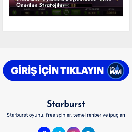
Önerilen Stratejiler
Starburst
Starburst oyunu, free spinler, temel rehber ve ipuçları