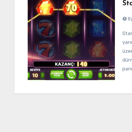
St
Ey
Starburst hilesi var mı? sorularına gerçek ve net
yanı
üzer
düny
pane