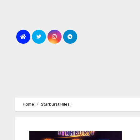
Skip
to
content
Home
Starburst Hilesi