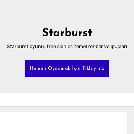
Starburst
Starburst oyunu, free spinler, temel rehber ve ipuçları
Hemen Oynamak İçin Tıklayınız