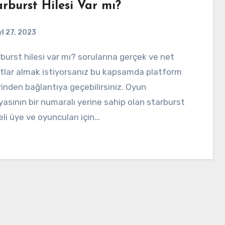
arburst Hilesi Var mı?
l 27, 2023
tlar almak istiyorsanız bu kapsamda platform
inden bağlantıya geçebilirsiniz. Oyun
asının bir numaralı yerine sahip olan starburst
li üye ve oyuncuları için…