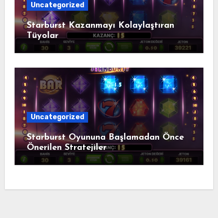
Uncategorized
Starburst Kazanmayı Kolaylaştıran
Tüyolar
Uncategorized
Starburst Oyununa Başlamadan Önce
Önerilen Stratejiler