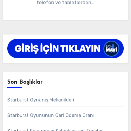
telefon ve tabletlerden…
Son Başlıklar
Starburst Oynanış Mekanikleri
Starburst Oyununun Geri Ödeme Oranı
Starburst Kazanmayı Kolaylaştıran Tüyolar