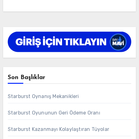
Son Başlıklar
Starburst Oynanış Mekanikleri
Starburst Oyununun Geri Ödeme Oranı
Starburst Kazanmayı Kolaylaştıran Tüyolar