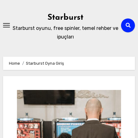
Skip
to
Starburst
content
Starburst oyunu, free spinler, temel rehber ve
ipuçları
Home
Starburst Oyna Giriş