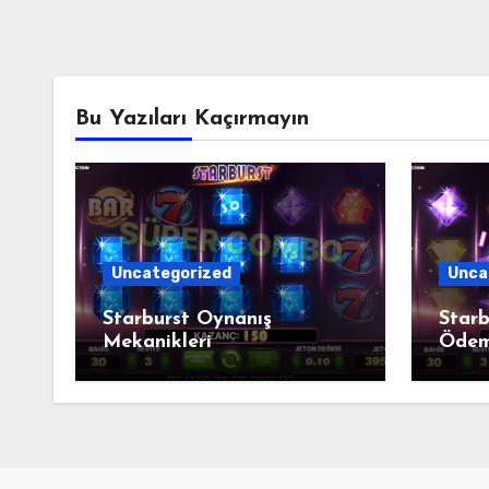
Bu Yazıları Kaçırmayın
Uncategorized
Unca
Starburst Oynanış
Starb
Mekanikleri
Ödem