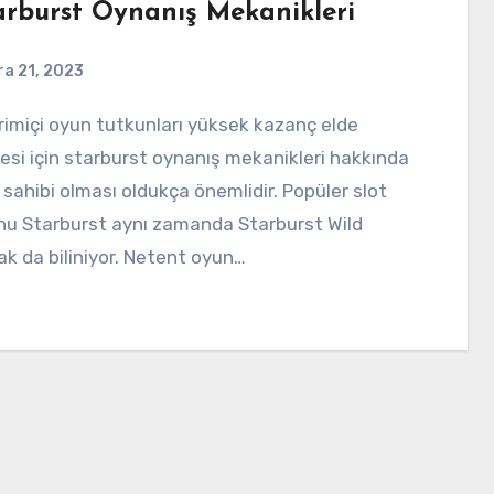
arburst Oynanış Mekanikleri
a 21, 2023
si için starburst oynanış mekanikleri hakkında
i sahibi olması oldukça önemlidir. Popüler slot
nu Starburst aynı zamanda Starburst Wild
ak da biliniyor. Netent oyun…