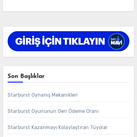
Son Başlıklar
Starburst Oynanış Mekanikleri
Starburst Oyununun Geri Ödeme Oranı
Starburst Kazanmayı Kolaylaştıran Tüyolar