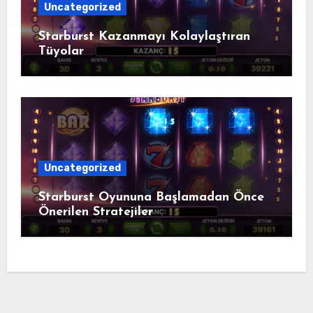
Uncategorized
Starburst Kazanmayı Kolaylaştıran
Tüyolar
Uncategorized
Starburst Oyununa Başlamadan Önce
Önerilen Stratejiler