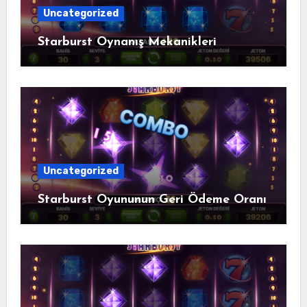
Uncategorized
Starburst Oynanış Mekanikleri
Uncategorized
Starburst Oyununun Geri Ödeme Oranı