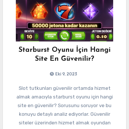
Starburst Oyunu İçin Hangi
Site En Güvenilir?
Eki 9, 2023
Slot tutkunları güvenilir ortamda hizmet
almak amacıyla starburst oyunu için hangi
site en güvenilir? Sorusunu soruyor ve bu
konuyu detaylı analiz ediyorlar. Güvenilir
siteler üzerinden hizmet almak oyundan