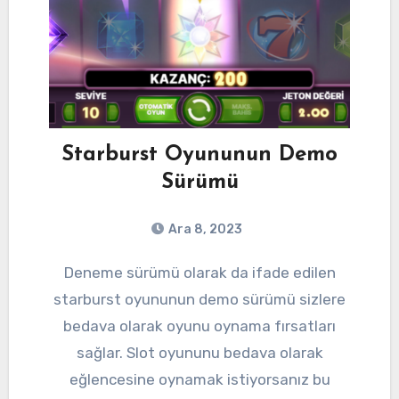
Starburst Oyununun Demo
Sürümü
Ara 8, 2023
Deneme sürümü olarak da ifade edilen
starburst oyununun demo sürümü sizlere
bedava olarak oyunu oynama fırsatları
sağlar. Slot oyununu bedava olarak
eğlencesine oynamak istiyorsanız bu