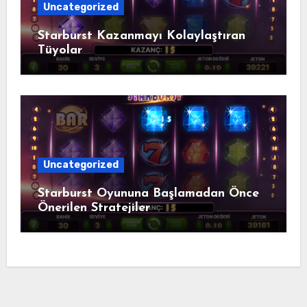
Uncategorized
Starburst Kazanmayı Kolaylaştıran
Tüyolar
Uncategorized
Starburst Oyununa Başlamadan Önce
Önerilen Stratejiler