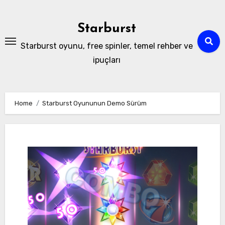
Skip
to
Starburst
content
Starburst oyunu, free spinler, temel rehber ve
ipuçları
Home
Starburst Oyununun Demo Sürüm