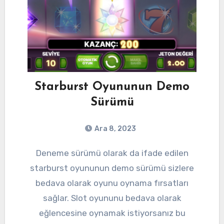
Starburst Oyununun Demo
Sürümü
Ara 8, 2023
Deneme sürümü olarak da ifade edilen
starburst oyununun demo sürümü sizlere
bedava olarak oyunu oynama fırsatları
sağlar. Slot oyununu bedava olarak
eğlencesine oynamak istiyorsanız bu