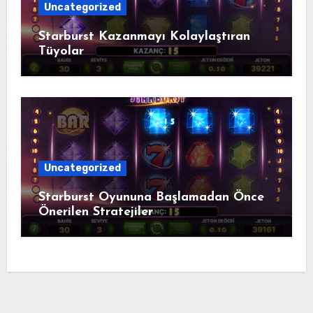
Uncategorized
Starburst Kazanmayı Kolaylaştıran
Tüyolar
Uncategorized
Starburst Oyununa Başlamadan Önce
Önerilen Stratejiler