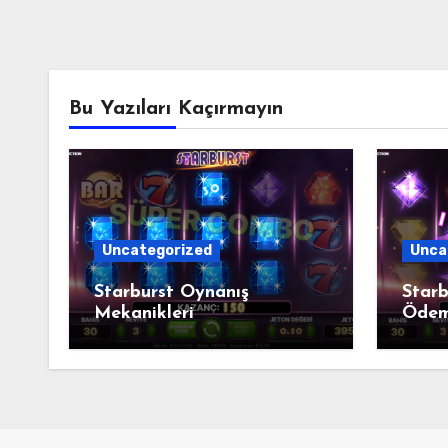
Bu Yazıları Kaçırmayın
Uncategorized
Unca
Starburst Oynanış
Starb
Mekanikleri
Ödem