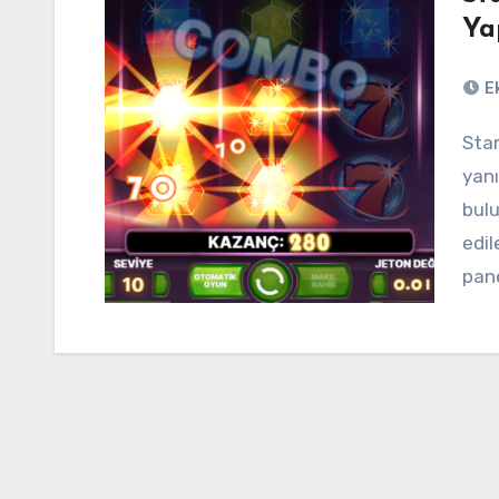
Yap
Ek
Starburst slot bahis ayarları nasıl yapılır? sorularının
yanı
bulu
edil
pane