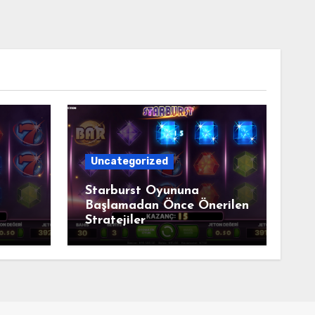
Uncategorized
Starburst Oyununa
Başlamadan Önce Önerilen
Stratejiler