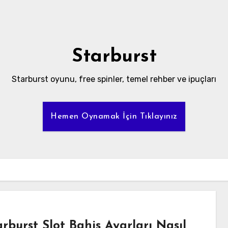
Starburst
Starburst oyunu, free spinler, temel rehber ve ipuçları
Hemen Oynamak İçin Tıklayınız
arburst Slot Bahis Ayarları Nasıl