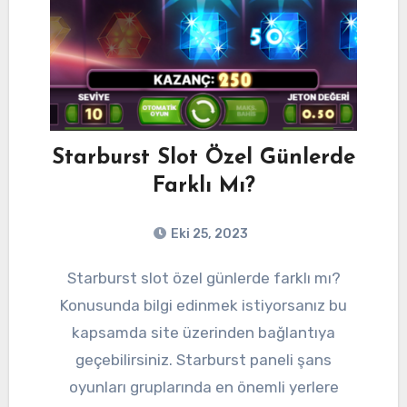
Starburst Slot Özel Günlerde
Farklı Mı?
Eki 25, 2023
Starburst slot özel günlerde farklı mı?
Konusunda bilgi edinmek istiyorsanız bu
kapsamda site üzerinden bağlantıya
geçebilirsiniz. Starburst paneli şans
oyunları gruplarında en önemli yerlere