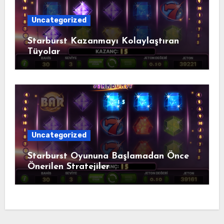
Uncategorized
Starburst Kazanmayı Kolaylaştıran
Tüyolar
Uncategorized
Starburst Oyununa Başlamadan Önce
Önerilen Stratejiler