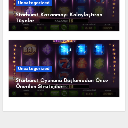
Uncategorized
Starburst Kazanmayı Kolaylaştıran
Tüyolar
Uncategorized
Starburst Oyununa Başlamadan Önce
Önerilen Stratejiler