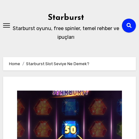
Skip
to
Starburst
content
Starburst oyunu, free spinler, temel rehber ve
ipuçları
Home
Starburst Slot Seviye Ne Demek?