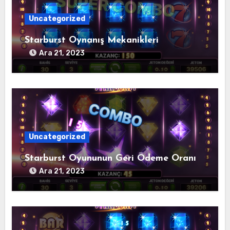
Uncategorized
Starburst Oynanış Mekanikleri
Ara 21, 2023
Uncategorized
Starburst Oyununun Geri Ödeme Oranı
Ara 21, 2023