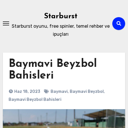
Skip
to
Starburst
content
Starburst oyunu, free spinler, temel rehber ve
ipuçları
Baymavi Beyzbol
Bahisleri
Haz 18, 2023
Baymavi
,
Baymavi Beyzbol
,
Baymavi Beyzbol Bahisleri