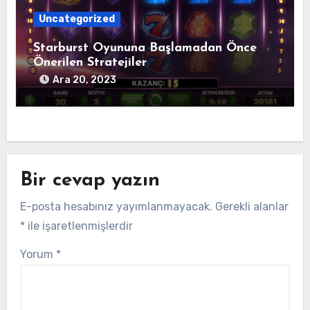
Uncategorized
Starburst Oyununa Başlamadan Önce
Önerilen Stratejiler
Ara 20, 2023
Bir cevap yazın
E-posta hesabınız yayımlanmayacak.
Gerekli alanlar
*
ile işaretlenmişlerdir
Yorum
*