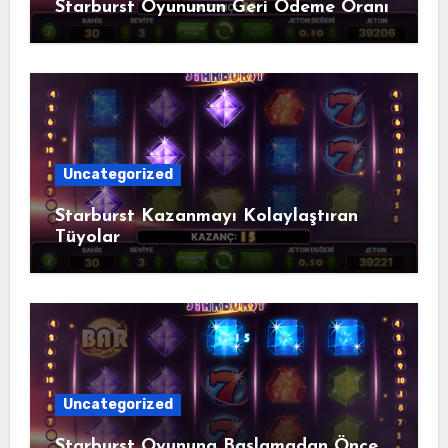
Starburst Oyununun Geri Ödeme Oranı
Uncategorized
Starburst Kazanmayı Kolaylaştıran
Tüyolar
Uncategorized
Starburst Oyununa Başlamadan Önce