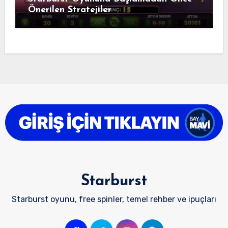
Önerilen Stratejiler
Starburst
Starburst oyunu, free spinler, temel rehber ve ipuçları