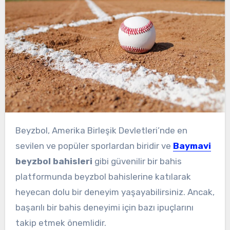
Beyzbol, Amerika Birleşik Devletleri’nde en
sevilen ve popüler sporlardan biridir ve
Baymavi
beyzbol bahisleri
gibi güvenilir bir bahis
platformunda beyzbol bahislerine katılarak
heyecan dolu bir deneyim yaşayabilirsiniz. Ancak,
başarılı bir bahis deneyimi için bazı ipuçlarını
takip etmek önemlidir.