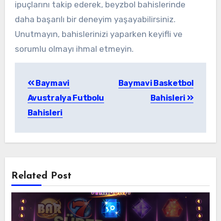
ipuçlarını takip ederek, beyzbol bahislerinde
daha başarılı bir deneyim yaşayabilirsiniz.
Unutmayın, bahislerinizi yaparken keyifli ve
sorumlu olmayı ihmal etmeyin.
Yazı
Baymavi
Baymavi Basketbol
dolaşımı
Avustralya Futbolu
Bahisleri
Bahisleri
Related Post