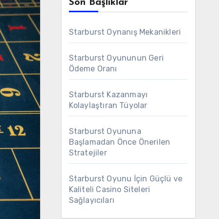
Son Başlıklar
Starburst Oynanış Mekanikleri
Starburst Oyununun Geri
Ödeme Oranı
Starburst Kazanmayı
Kolaylaştıran Tüyolar
Starburst Oyununa
Başlamadan Önce Önerilen
Stratejiler
Starburst Oyunu İçin Güçlü ve
Kaliteli Casino Siteleri
Sağlayıcıları