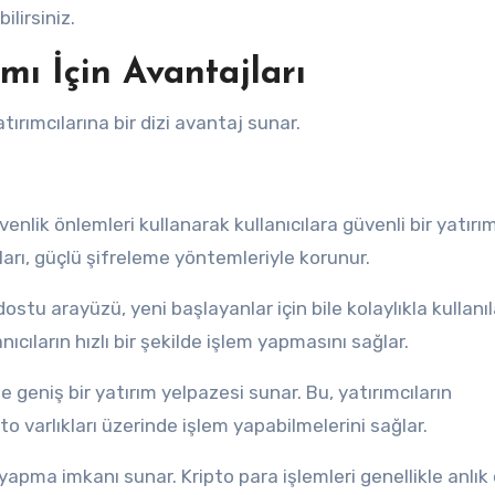
lirsiniz.
mı İçin Avantajları
atırımcılarına bir dizi avantaj sunar.
nlik önlemleri kullanarak kullanıcılara güvenli bir yatırı
kları, güçlü şifreleme yöntemleriyle korunur.
ostu arayüzü, yeni başlayanlar için bile kolaylıkla kullanıla
ıcıların hızlı bir şekilde işlem yapmasını sağlar.
e geniş bir yatırım yelpazesi sunar. Bu, yatırımcıların
pto varlıkları üzerinde işlem yapabilmelerini sağlar.
yapma imkanı sunar. Kripto para işlemleri genellikle anlık