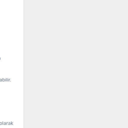
m
bilir.
 olarak