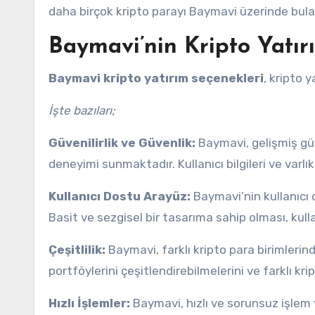
daha birçok kripto parayı Baymavi üzerinde bulabi
Baymavi’nin Kripto Yatırı
Baymavi kripto yatırım seçenekleri
, kripto y
İşte bazıları;
Güvenilirlik ve Güvenlik:
Baymavi, gelişmiş güve
deneyimi sunmaktadır. Kullanıcı bilgileri ve varlı
Kullanıcı Dostu Arayüz:
Baymavi’nin kullanıcı d
Basit ve sezgisel bir tasarıma sahip olması, kullan
Çeşitlilik:
Baymavi, farklı kripto para birimlerind
portföylerini çeşitlendirebilmelerini ve farklı kri
Hızlı İşlemler:
Baymavi, hızlı ve sorunsuz işlem 