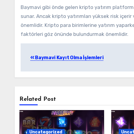
Baymavi gibi önde gelen kripto yatırım platformla
sunar. Ancak kripto yatırımları yüksek risk içeri
önemlidir. Kripto para birimlerine yatırım yapark
faktörleri göz önünde bulundurmak önemlidir.
Yazı
Baymavi Kayıt Olma İşlemleri
dolaşımı
Related Post
Uncategorized
Uncat