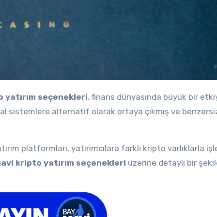
o yatırım seçenekleri
, finans dünyasında büyük bir etki
sal sistemlere alternatif olarak ortaya çıkmış ve benzersi
ım platformları, yatırımcılara farklı kripto varlıklarla iş
vi kripto yatırım seçenekleri
üzerine detaylı bir şeki