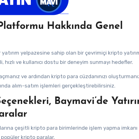
 Platformu Hakkında Genel
ir yatırım yelpazesine sahip olan bir çevrimiçi kripto yatırı
i, hızlı ve kullanıcı dostu bir deneyim sunmayı hedefler.
açmanız ve ardından kripto para cüzdanınızı oluşturmanı
ında alım-satım işlemleri gerçekleştirebilirsiniz.
eçenekleri, Baymavi’de Yatır
aralar
cılarına çeşitli kripto para birimlerinde işlem yapma imkanı
popüler kripto paralar.