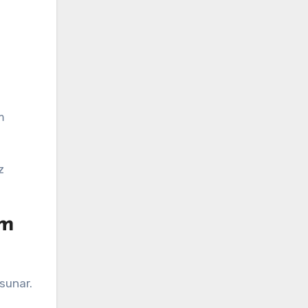
m
z
ım
 sunar.