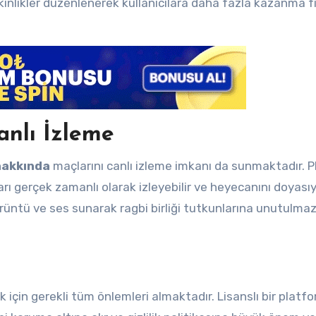
kinlikler düzenlenerek kullanıcılara daha fazla kazanma fı
anlı İzleme
 hakkında
maçlarını canlı izleme imkanı da sunmaktadır. 
arı gerçek zamanlı olarak izleyebilir ve heyecanını doyası
görüntü ve ses sunarak ragbi birliği tutkunlarına unutulmaz
için gerekli tüm önlemleri almaktadır. Lisanslı bir platf