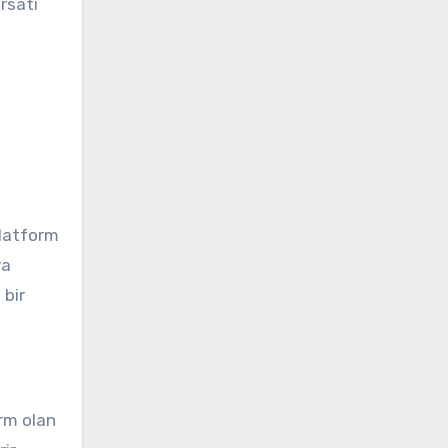
rsatı
Platform
ya
 bir
orm olan