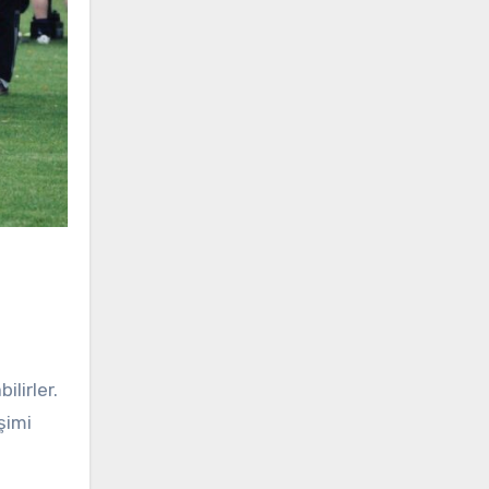
ilirler.
şimi