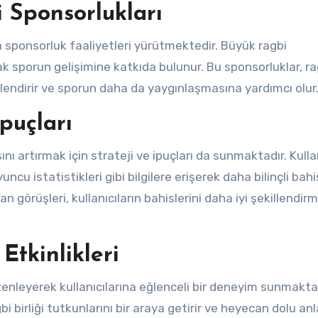
i Sponsorlukları
sponsorluk faaliyetleri yürütmektedir. Büyük ragbi
k sporun gelişimine katkıda bulunur. Bu sponsorluklar, ra
güçlendirir ve sporun daha da yaygınlaşmasına yardımcı olur
İpuçları
ı artırmak için strateji ve ipuçları da sunmaktadır. Kullan
uncu istatistikleri gibi bilgilere erişerek daha bilinçli bahi
n görüşleri, kullanıcıların bahislerini daha iyi şekillendir
Etkinlikleri
zenleyerek kullanıcılarına eğlenceli bir deneyim sunmaktad
 birliği tutkunlarını bir araya getirir ve heyecan dolu anl