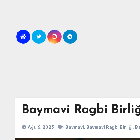
Skip
to
content
Baymavi Ragbi Birli
Ağu 6, 2023
Baymavi
,
Baymavi Ragbi Birliği
,
Ba