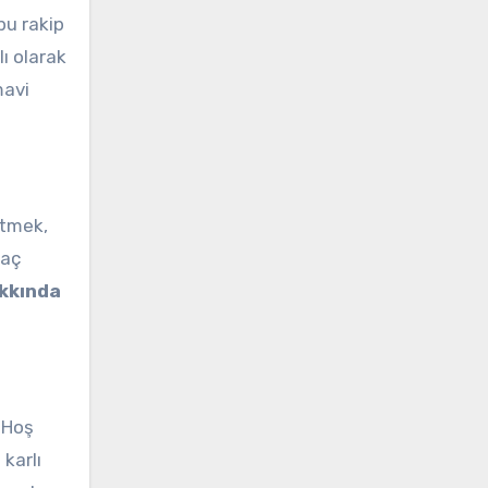
pu rakip
ı olarak
mavi
etmek,
maç
akkında
 Hoş
 karlı