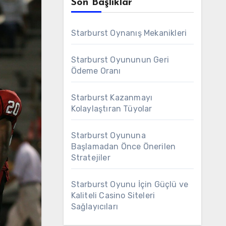
Son Başlıklar
Starburst Oynanış Mekanikleri
Starburst Oyununun Geri
Ödeme Oranı
Starburst Kazanmayı
Kolaylaştıran Tüyolar
Starburst Oyununa
Başlamadan Önce Önerilen
Stratejiler
Starburst Oyunu İçin Güçlü ve
Kaliteli Casino Siteleri
Sağlayıcıları