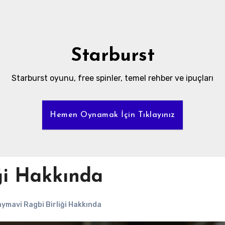
Starburst
Starburst oyunu, free spinler, temel rehber ve ipuçları
Hemen Oynamak İçin Tıklayınız
ği Hakkında
ymavi Ragbi Birliği Hakkında