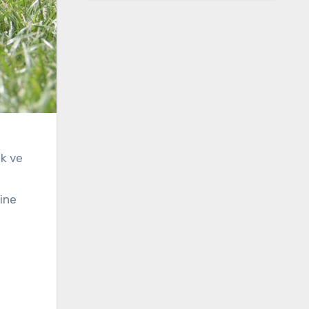
ak ve
çine