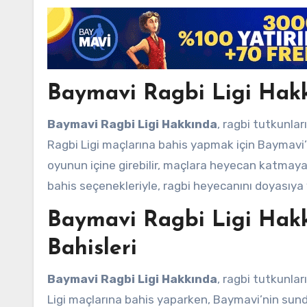
Baymavi Ragbi Ligi Hakk
Baymavi Ragbi Ligi Hakkında
, ragbi tutkunlar
Ragbi Ligi maçlarına bahis yapmak için Baymavi’ye
oyunun içine girebilir, maçlara heyecan katmaya 
bahis seçenekleriyle, ragbi heyecanını doyasıya
Baymavi Ragbi Ligi Hakk
Bahisleri
Baymavi Ragbi Ligi Hakkında
, ragbi tutkunlar
Ligi maçlarına bahis yaparken, Baymavi’nin sund