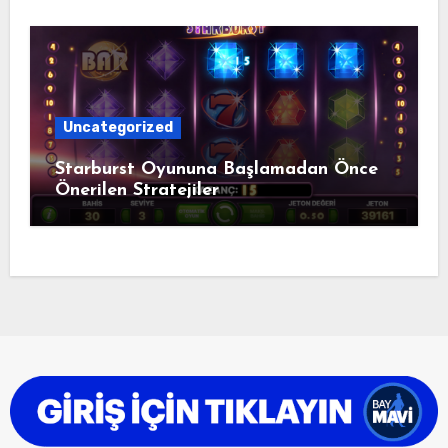
Uncategorized
Starburst Oyununa Başlamadan Önce
Önerilen Stratejiler