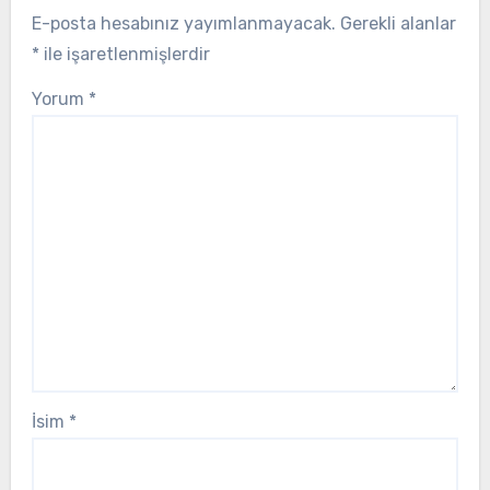
E-posta hesabınız yayımlanmayacak.
Gerekli alanlar
*
ile işaretlenmişlerdir
Yorum
*
İsim
*