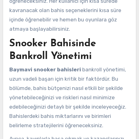
öğreneceksiniz. Her kullanıcı için kısa sürede
kavranacak olan bahis seçeneklerini kısa süre
içinde öğrenebilir ve hemen bu oyunlara göz
atmaya başlayabilirsiniz.
Snooker Bahisinde
Bankroll Yönetimi
Baymavi snooker bahisleri
bankroll yönetimi,
uzun vadeli başarı için kritik bir faktördür. Bu
bölümde, bahis bütçenizi nasıl etkili bir şekilde
yönetebileceğinizi ve riskleri nasıl minimize
edebileceğinizi detaylı bir şekilde inceleyeceğiz.
Bahislerdeki bahis miktarlarını ve birimleri
belirleme stratejilerini öğreneceksiniz.
Ayrıca, kayıplarla başa çıkmak ve kazançlarınızı