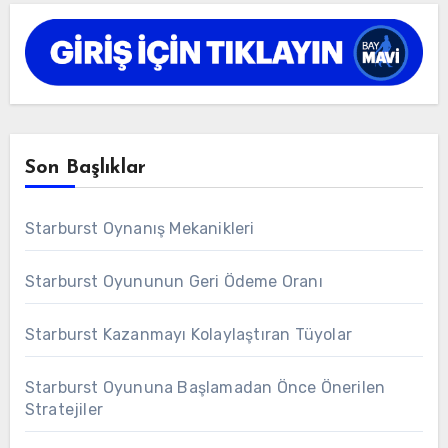
Son Başlıklar
Starburst Oynanış Mekanikleri
Starburst Oyununun Geri Ödeme Oranı
Starburst Kazanmayı Kolaylaştıran Tüyolar
Starburst Oyununa Başlamadan Önce Önerilen
Stratejiler