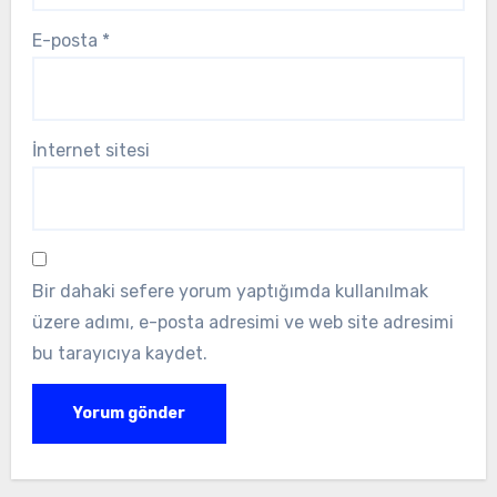
E-posta
*
İnternet sitesi
Bir dahaki sefere yorum yaptığımda kullanılmak
üzere adımı, e-posta adresimi ve web site adresimi
bu tarayıcıya kaydet.