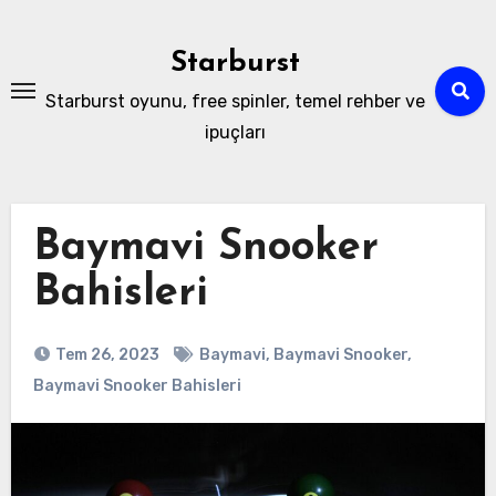
Skip
to
Starburst
content
Starburst oyunu, free spinler, temel rehber ve
ipuçları
Baymavi Snooker
Bahisleri
Tem 26, 2023
Baymavi
,
Baymavi Snooker
,
Baymavi Snooker Bahisleri