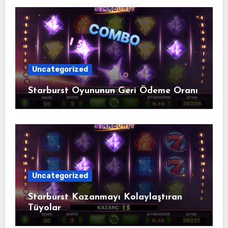
Uncategorized
Starburst Oyununun Geri Ödeme Oranı
Uncategorized
Starburst Kazanmayı Kolaylaştıran
Tüyolar