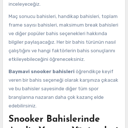
inceleyeceğiz.
Maç sonucu bahisleri, handikap bahisleri, toplam
frame sayısı bahisleri, maksimum break bahisleri
ve diğer popüler bahis seçenekleri hakkında
bilgiler paylaşacağız. Her bir bahis türünün nasıl
çalıştığını ve hangi faktörlerin bahis sonuçlarını
etkileyebileceğini öğreneceksiniz.
Baymavi snooker bahisleri
öğrendikçe keyif
veren bir bahis seçeneği olarak karşınıza çıkacak
ve bu bahisler sayesinde diğer tüm spor
branşlarına nazaran daha çok kazanç elde
edebilirsiniz.
Snooker Bahislerinde