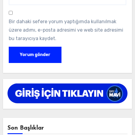
Bir dahaki sefere yorum yaptığımda kullanılmak
üzere adımı, e-posta adresimi ve web site adresimi
bu tarayıcıya kaydet.
Son Başlıklar