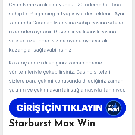
Oyun 5 makaralı bir oyundur. 20 ödeme hattına
sahiptir. Progaming altyapısıyla desteklenir. Aynı
zamanda Curacao lisanslına sahip casino siteleri
üzerinden oynanır. Güvenilir ve lisanslı casino
siteleri üzerinden siz de oyunu oynayarak
kazançlar sağlayabilirsiniz.
Kazançlarınızı dilediğiniz zaman ödeme
yöntemleriyle çekebilirsiniz. Casino siteleri
sizlere para çekimi konusunda dilediğiniz zaman
yatırım ve çekim avantajı sağlamasıyla tanınıyor.
Starburst Max Win