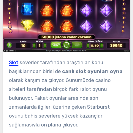
Slot
severler tarafından araştırılan konu
başlıklarından birisi de
canlı slot oyunları oyna
olarak karşımıza çıkıyor. Günümüzde casino
siteleri tarafından birçok farklı slot oyunu
bulunuyor. Fakat oyunlar arasında son
zamanlarda ilgileri üzerine çeken Starburst
oyunu bahis severlere yüksek kazançlar
sağlamasıyla ön plana çıkıyor.