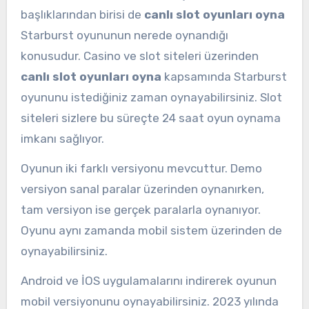
başlıklarından birisi de
canlı slot oyunları oyna
Starburst oyununun nerede oynandığı
konusudur. Casino ve slot siteleri üzerinden
canlı slot oyunları oyna
kapsamında Starburst
oyununu istediğiniz zaman oynayabilirsiniz. Slot
siteleri sizlere bu süreçte 24 saat oyun oynama
imkanı sağlıyor.
Oyunun iki farklı versiyonu mevcuttur. Demo
versiyon sanal paralar üzerinden oynanırken,
tam versiyon ise gerçek paralarla oynanıyor.
Oyunu aynı zamanda mobil sistem üzerinden de
oynayabilirsiniz.
Android ve İOS uygulamalarını indirerek oyunun
mobil versiyonunu oynayabilirsiniz. 2023 yılında