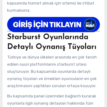
kapsamda hizmet almak için sitemiz ile irtibat
kurmalısınız.
Starburst Oyunlarında
Detaylı Oynanış Tüyoları
Türkiye ve dünya ülkeleri arasında en çok tercih
edilen oyun platformlarını starburst sitesi
oluşturuyor. Bu kapsamda oyunlarda detaylı
oynanış tüyoları ve örnekleri oyuncuların en çok
araştırmasını yaptıkları soruları ortaya koyuyor.
Bu kapsamda panel üzerinden bağlantı kurarak
oyunlarla ilgili oynanış detayları hakkında tüm