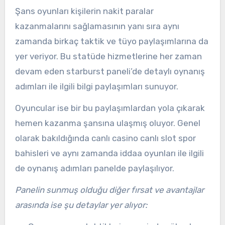
Şans oyunları kişilerin nakit paralar
kazanmalarını sağlamasının yanı sıra aynı
zamanda birkaç taktik ve tüyo paylaşımlarına da
yer veriyor. Bu statüde hizmetlerine her zaman
devam eden starburst paneli’de detaylı oynanış
adımları ile ilgili bilgi paylaşımları sunuyor.
Oyuncular ise bir bu paylaşımlardan yola çıkarak
hemen kazanma şansına ulaşmış oluyor. Genel
olarak bakıldığında canlı casino canlı slot spor
bahisleri ve aynı zamanda iddaa oyunları ile ilgili
de oynanış adımları panelde paylaşılıyor.
Panelin sunmuş olduğu diğer fırsat ve avantajlar
arasında ise şu detaylar yer alıyor: