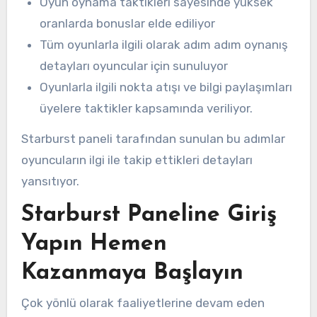
Oyun oynama taktikleri sayesinde yüksek
oranlarda bonuslar elde ediliyor
Tüm oyunlarla ilgili olarak adım adım oynanış
detayları oyuncular için sunuluyor
Oyunlarla ilgili nokta atışı ve bilgi paylaşımları
üyelere taktikler kapsamında veriliyor.
Starburst paneli tarafından sunulan bu adımlar
oyuncuların ilgi ile takip ettikleri detayları
yansıtıyor.
Starburst Paneline Giriş
Yapın Hemen
Kazanmaya Başlayın
Çok yönlü olarak faaliyetlerine devam eden