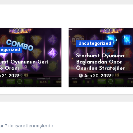
Uncategorized
egorized
Starburst Oyununa
urst Oyununun Geri
Başlamadan Önce
e Oranı
Önerilen Stratejiler
 21, 2023
Ara 20, 2023
lar
*
ile işaretlenmişlerdir