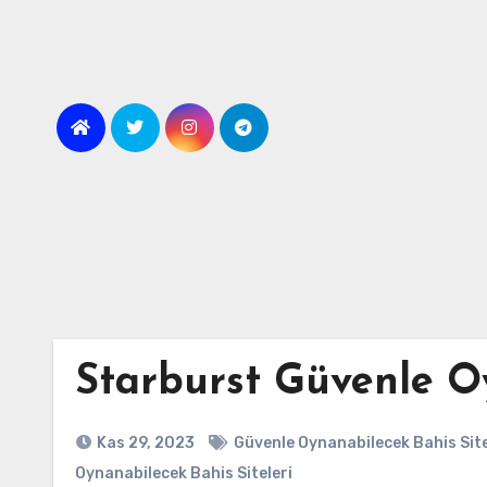
Skip
to
content
Starburst Güvenle Oy
Kas 29, 2023
Güvenle Oynanabilecek Bahis Site
Oynanabilecek Bahis Siteleri