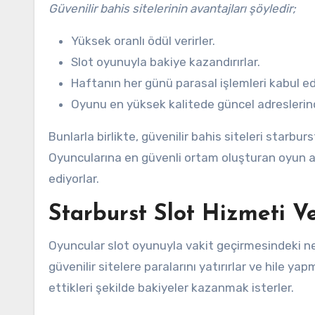
Güvenilir bahis sitelerinin avantajları şöyledir;
Yüksek oranlı ödül verirler.
Slot oyunuyla bakiye kazandırırlar.
Haftanın her günü parasal işlemleri kabul ed
Oyunu en yüksek kalitede güncel adreslerind
Bunlarla birlikte, güvenilir bahis siteleri starb
Oyuncularına en güvenli ortam oluşturan oyun a
ediyorlar.
Starburst Slot Hizmeti 
Oyuncular slot oyunuyla vakit geçirmesindeki ne
güvenilir sitelere paralarını yatırırlar ve hile 
ettikleri şekilde bakiyeler kazanmak isterler.