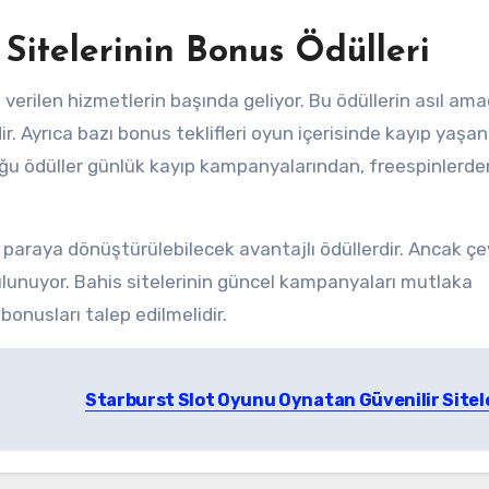
Sitelerinin Bonus Ödülleri
erilen hizmetlerin başında geliyor. Bu ödüllerin asıl ama
 Ayrıca bazı bonus teklifleri oyun içerisinde kayıp yaşan
uğu ödüller günlük kayıp kampanyalarından, freespinlerde
ek paraya dönüştürülebilecek avantajlı ödüllerdir. Ancak ç
bulunuyor. Bahis sitelerinin güncel kampanyaları mutlaka
 bonusları talep edilmelidir.
Starburst Slot Oyunu Oynatan Güvenilir Sitel