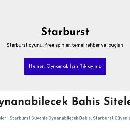
Starburst
Starburst oyunu, free spinler, temel rehber ve ipuçları
Hemen Oynamak İçin Tıklayınız
nanabilecek Bahis Sitele
leri
,
Starburst Güvenle Oynanabilecek Bahis
,
Starburst Güvenl