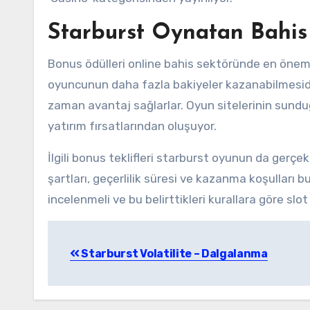
Starburst Oynatan Bahis 
Bonus ödülleri online bahis sektöründe en önem v
oyuncunun daha fazla bakiyeler kazanabilmesidir.
zaman avantaj sağlarlar. Oyun sitelerinin sund
yatırım fırsatlarından oluşuyor.
İlgili bonus teklifleri starburst oyunun da gerç
şartları, geçerlilik süresi ve kazanma koşulları 
incelenmeli ve bu belirttikleri kurallara göre slot
Yazı
Starburst Volatilite – Dalgalanma
dolaşımı