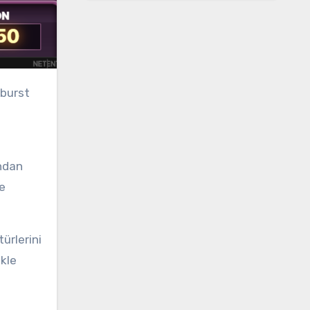
rburst
andan
ve
ürlerini
ikle