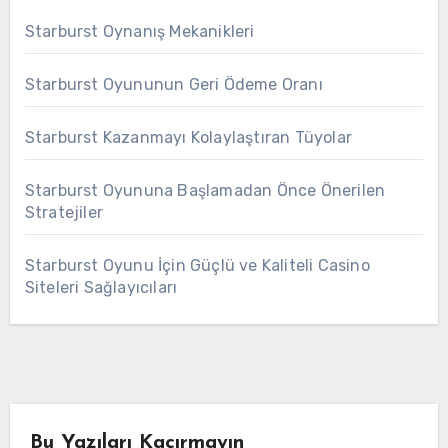
Starburst Oynanış Mekanikleri
Starburst Oyununun Geri Ödeme Oranı
Starburst Kazanmayı Kolaylaştıran Tüyolar
Starburst Oyununa Başlamadan Önce Önerilen
Stratejiler
Starburst Oyunu İçin Güçlü ve Kaliteli Casino
Siteleri Sağlayıcıları
Bu Yazıları Kaçırmayın