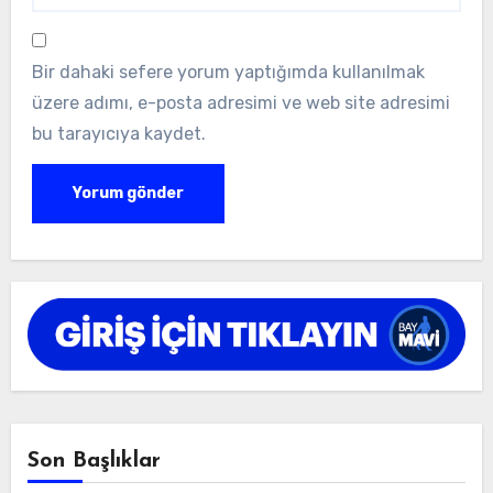
Bir dahaki sefere yorum yaptığımda kullanılmak
üzere adımı, e-posta adresimi ve web site adresimi
bu tarayıcıya kaydet.
Son Başlıklar