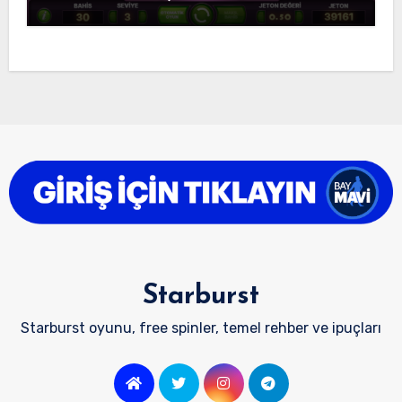
Starburst
Starburst oyunu, free spinler, temel rehber ve ipuçları