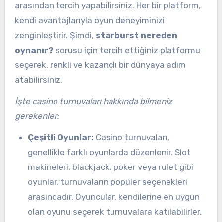
arasından tercih yapabilirsiniz. Her bir platform,
kendi avantajlarıyla oyun deneyiminizi
zenginleştirir. Şimdi,
starburst nereden
oynanır?
sorusu için tercih ettiğiniz platformu
seçerek, renkli ve kazançlı bir dünyaya adım
atabilirsiniz.
İşte casino turnuvaları hakkında bilmeniz
gerekenler:
Çeşitli Oyunlar:
Casino turnuvaları,
genellikle farklı oyunlarda düzenlenir. Slot
makineleri, blackjack, poker veya rulet gibi
oyunlar, turnuvaların popüler seçenekleri
arasındadır. Oyuncular, kendilerine en uygun
olan oyunu seçerek turnuvalara katılabilirler.