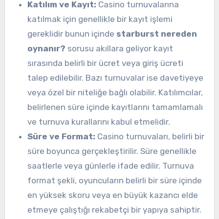
Katılım ve Kayıt:
Casino turnuvalarına
katılmak için genellikle bir kayıt işlemi
gereklidir bunun içinde
starburst nereden
oynanır?
sorusu akıllara geliyor kayıt
sırasında belirli bir ücret veya giriş ücreti
talep edilebilir. Bazı turnuvalar ise davetiyeye
veya özel bir niteliğe bağlı olabilir. Katılımcılar,
belirlenen süre içinde kayıtlarını tamamlamalı
ve turnuva kurallarını kabul etmelidir.
Süre ve Format:
Casino turnuvaları, belirli bir
süre boyunca gerçekleştirilir. Süre genellikle
saatlerle veya günlerle ifade edilir. Turnuva
format şekli, oyuncuların belirli bir süre içinde
en yüksek skoru veya en büyük kazancı elde
etmeye çalıştığı rekabetçi bir yapıya sahiptir.