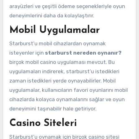
arayüzleri ve çeşitli ödeme seçenekleriyle oyun
deneyimlerini daha da kolaylaştırır.
Mobil Uygulamalar
Starburst’u mobil cihazlardan oynamak
isteyenler için
starburst nereden oynanır?
birçok mobil casino uygulaması mevcut. Bu
uygulamaları indirerek, starburst’u istedikleri
zaman istedikleri yerde oynayabilirler. Mobil
uygulamalar, kullanıcıların favori oyunlarını mobil
cihazlarda kolayca oynamalarını sağlar ve oyun
deneyimini taşınabilir hale getiriyor.
Casino Siteleri
Starburst’u oynamak için birçok casino sitesi