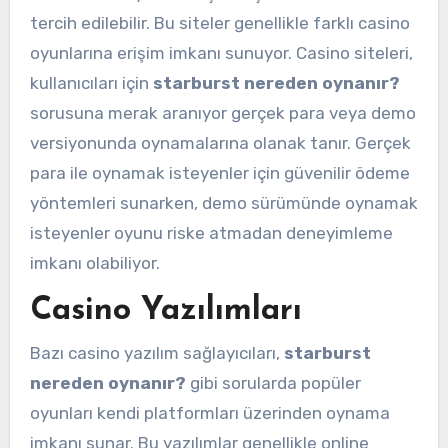
tercih edilebilir. Bu siteler genellikle farklı casino
oyunlarına erişim imkanı sunuyor. Casino siteleri,
kullanıcıları için
starburst nereden oynanır?
sorusuna merak aranıyor gerçek para veya demo
versiyonunda oynamalarına olanak tanır. Gerçek
para ile oynamak isteyenler için güvenilir ödeme
yöntemleri sunarken, demo sürümünde oynamak
isteyenler oyunu riske atmadan deneyimleme
imkanı olabiliyor.
Casino Yazılımları
Bazı casino yazılım sağlayıcıları,
starburst
nereden oynanır?
gibi sorularda popüler
oyunları kendi platformları üzerinden oynama
imkanı sunar. Bu yazılımlar genellikle online