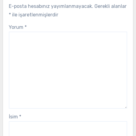
E-posta hesabınız yayımlanmayacak.
Gerekli alanlar
*
ile işaretlenmişlerdir
Yorum
*
İsim
*