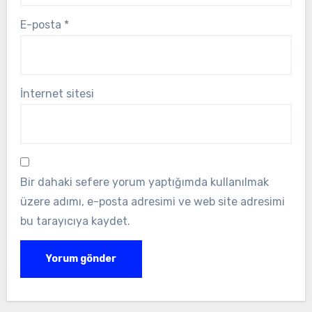
E-posta
*
İnternet sitesi
Bir dahaki sefere yorum yaptığımda kullanılmak
üzere adımı, e-posta adresimi ve web site adresimi
bu tarayıcıya kaydet.