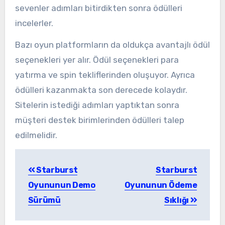
sevenler adımları bitirdikten sonra ödülleri
incelerler.
Bazı oyun platformların da oldukça avantajlı ödül
seçenekleri yer alır. Ödül seçenekleri para
yatırma ve spin tekliflerinden oluşuyor. Ayrıca
ödülleri kazanmakta son derecede kolaydır.
Sitelerin istediği adımları yaptıktan sonra
müşteri destek birimlerinden ödülleri talep
edilmelidir.
Yazı
Starburst
Starburst
dolaşımı
Oyununun Demo
Oyununun Ödeme
Sürümü
Sıklığı