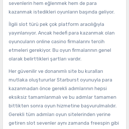
sevenlerin hem eğlenmek hem de para
kazanmak istedikleri oyunların başında geliyor.
İlgili slot türü pek çok platform aracılığıyla
yayınlanıyor. Ancak hedefi para kazanmak olan
oyuncuların online casino firmalarını tercih
etmeleri gerekiyor. Bu oyun firmalarının genel
olarak belirttikleri şartları vardır.
Her güvenilir ve donanımlı site bu kuralları
mutlaka oluştururlar Starburst oyunuyla para
kazanmadan önce gerekli adımlarının hepsi
eksiksiz tamamlanmalı ve bu adımlar tamamen
bittikten sonra oyun hizmetine başvurulmalıdır.
Gerekli tüm adımları oyun sitelerinden yerine
getiren slot sevenler aynı zamanda freespin gibi