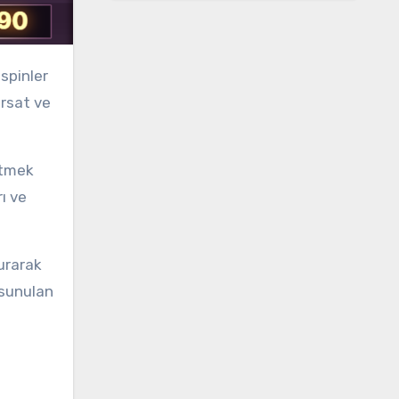
spinler
ırsat ve
etmek
ı ve
kurarak
 sunulan