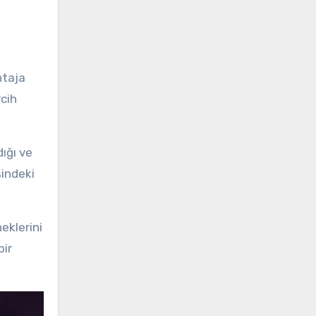
ntaja
cih
ığı ve
sindeki
eklerini
bir