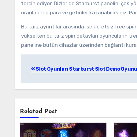
tercih ediyor. Dizler de Starburst panelini çok y
oranlarında para ve getiriler kazanabilirsiniz. Pan
Bu tarz ayrıntılar arasında ise ücretsiz free spi
yükselten bu tarz spin detayları oyuncuların tre
paneline bütün cihazlar üzerinden bağlantı kurar
Yazı
Slot Oyunları Starburst Slot Demo Oyun
dolaşımı
Related Post