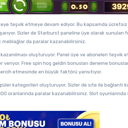
iteye teşvik etmeye devam ediyor. Bu kapsamda ücretsiz 
rıyor. Sizler de Starburst paneline üye olarak sunulan f
k meblağlar da paralar kazanabilirsiniz.
 kazanılması oluşturuyor. Panel üye ve aboneleri teşvik 
r veriyor. Free spin hoş geldin bonusları deneme bonuslar
ercih etmesinde en büyük faktörü yansıtıyor.
er kategorileri oluşturuyor. Sizler de site ile bağlantı 
100 oranlarında paralar kazanabilirsiniz. Slot oyunlarında