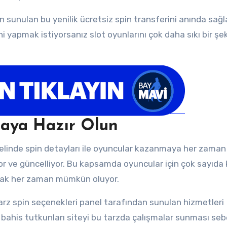
n sunulan bu yenilik ücretsiz spin transferini anında sağ
ni yapmak istiyorsanız slot oyunlarını çok daha sıkı bir şe
maya Hazır Olun
elinde spin detayları ile oyuncular kazanmaya her zaman
iyor ve güncelliyor. Bu kapsamda oyuncular için çok sayıda
anmak her zaman mümkün oluyor.
arz spin seçenekleri panel tarafından sunulan hizmetleri
 bahis tutkunları siteyi bu tarzda çalışmalar sunması seb