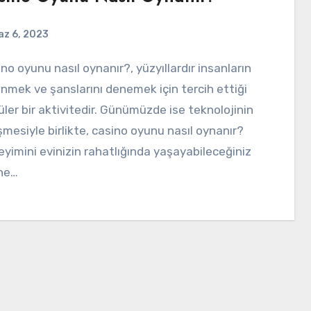
z 6, 2023
nmek ve şanslarını denemek için tercih ettiği
ler bir aktivitedir. Günümüzde ise teknolojinin
şmesiyle birlikte, casino oyunu nasıl oynanır?
yimini evinizin rahatlığında yaşayabileceğiniz
ine…