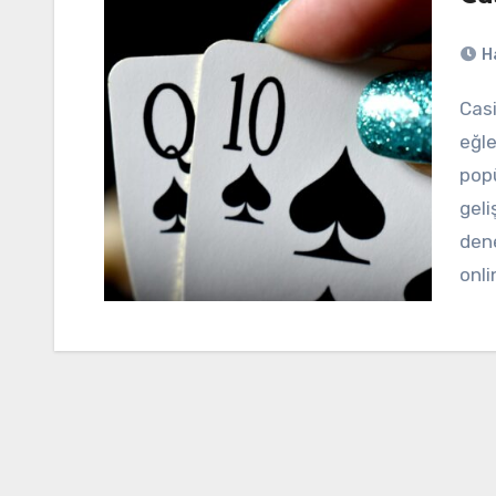
Ha
Casino oyunu nasıl oynanır?, yüzyıllardır insanların
eğle
popü
geli
dene
onl