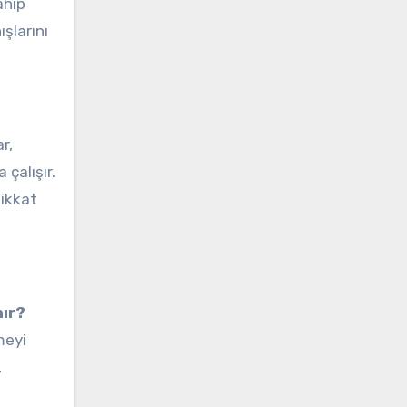
ahip
şlarını
r,
çalışır.
dikkat
nır?
meyi
,