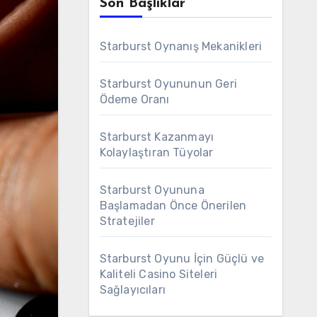
Son Başlıklar
Starburst Oynanış Mekanikleri
Starburst Oyununun Geri
Ödeme Oranı
Starburst Kazanmayı
Kolaylaştıran Tüyolar
Starburst Oyununa
Başlamadan Önce Önerilen
Stratejiler
Starburst Oyunu İçin Güçlü ve
Kaliteli Casino Siteleri
Sağlayıcıları