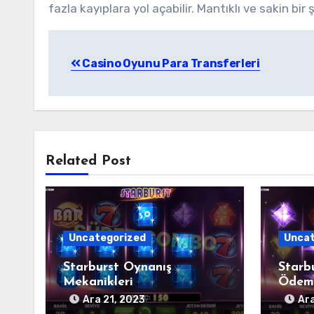
fazla kayıplara yol açabilir. Mantıklı ve sakin bir
Yazı
Casino Oyunu Para Transferleri
dolaşımı
Related Post
Uncategorized
Uncat
Starburst Oynanış
Starb
Mekanikleri
Ödem
Ara 21, 2023
Ara