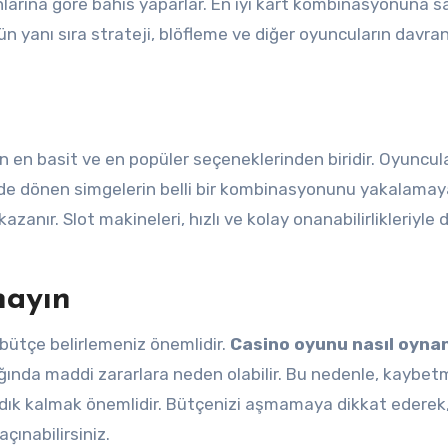
larına göre bahis yaparlar. En iyi kart kombinasyonuna s
 yanı sıra strateji, blöfleme ve diğer oyuncuların davranı
ın en basit ve en popüler seçeneklerinden biridir. Oyuncula
e dönen simgelerin belli bir kombinasyonunu yakalamaya 
zanır. Slot makineleri, hızlı ve kolay onanabilirlikleriyle 
nayın
bütçe belirlemeniz önemlidir.
Casino oyunu nasıl oyna
ığında maddi zararlara neden olabilir. Bu nedenle, kaybet
sadık kalmak önemlidir. Bütçenizi aşmamaya dikkat ederek
çınabilirsiniz.