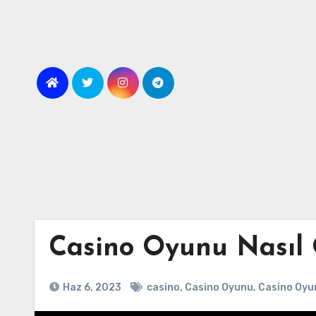
Skip
to
content
Casino Oyunu Nasıl
Haz 6, 2023
casino
,
Casino Oyunu
,
Casino Oyu